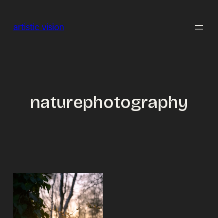
Zum
Inhalt
artistic vision
springen
naturephotography