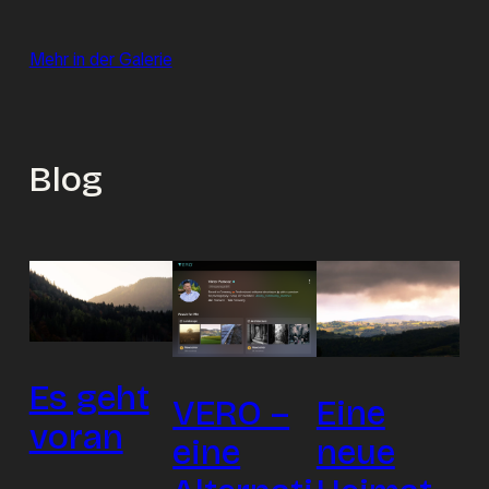
Mehr in der Galerie
Blog
Es geht
Eine
VERO –
voran
neue
eine