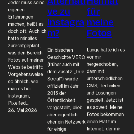
Heimat
Alternati
Jeder muss seine
für
ve zu
eigenen
Erfahrungen
meine
Instagra
machen, heißt es
Fotos
m?
doch oft. Auch ich
hatte mir alles
zurechtgeplant,
Lange hatte ich es
Ein bisschen
was den Bereich
vor mir
Geschichte VERO
Fotos auf meiner
hergeschoben,
(früher auch mit
Website betrifft:
dann mit
dem Zusatz „True
Vorgehensweise
unterschiedlichen
Social“) wurde
so ähnlich, wie
CMS, Techniken
offiziell im Jahr
man es bei
und Lösungen
2015 der
Instagram,
gespielt. Jetzt ist
Öffentlichkeit
Pixelfed…
es soweit: Meine
vorgestellt, blieb
26. Mai 2026
Fotos bekommen
aber eigentlich
einen Platz im
eher ein Netzwerk
Internet, der mir
für einige