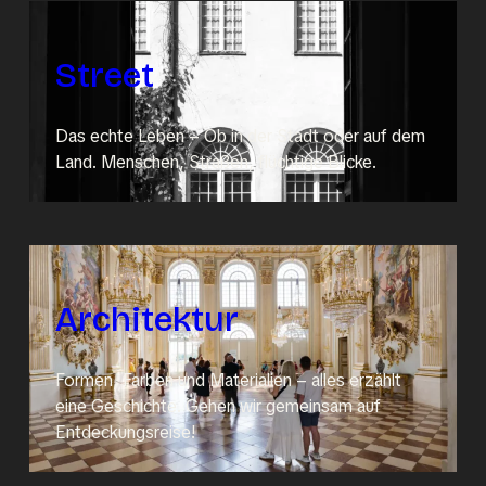
Street
Das echte Leben – Ob in der Stadt oder auf dem
Land. Menschen, Straßen, flüchtige Blicke.
Architektur
Formen, Farben und Materialien – alles erzählt
eine Geschichte. Gehen wir gemeinsam auf
Entdeckungsreise!