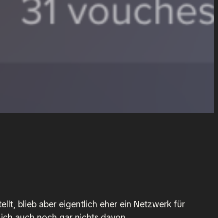
llt, blieb aber eigentlich eher ein Netzwerk für
ich auch noch gar nichts davon.